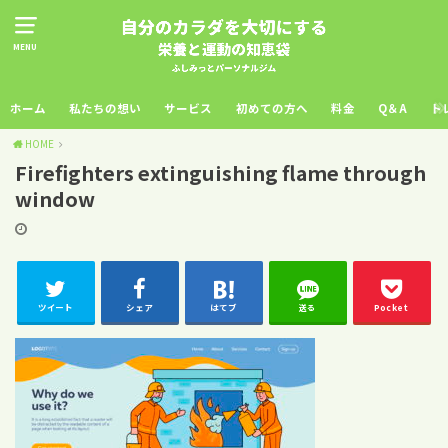
MENU
ホーム
私たちの想い
サービス
初めての方へ
料金
Q＆A
ト
HOME
Firefighters extinguishing flame through
window
ツイート
シェア
はてブ
送る
Pocket