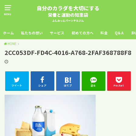
MENU
ホーム
私たちの想い
サービス
初めての方へ
料金
Q＆A
ト
HOME
2CC053DF-FD4C-4016-A768-2FAF368788F8
ツイート
シェア
はてブ
送る
Pocket