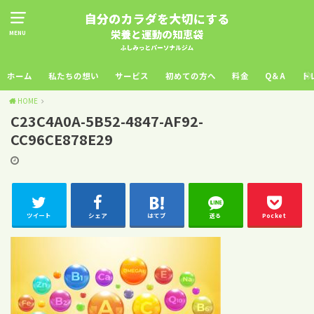
MENU
ホーム
私たちの想い
サービス
初めての方へ
料金
Q＆A
ト
HOME
C23C4A0A-5B52-4847-AF92-
CC96CE878E29
ツイート
シェア
はてブ
送る
Pocket