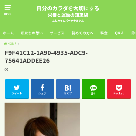
MENU
ホーム
私たちの想い
サービス
初めての方へ
料金
Q＆A
ト
HOME
F9F41C12-1A90-4935-ADC9-
75641ADDEE26
ツイート
シェア
はてブ
送る
Pocket