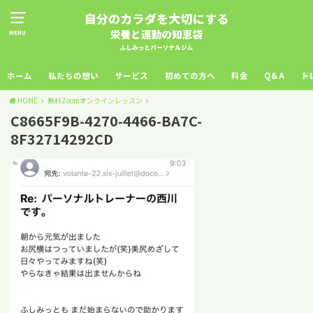
MENU
ホーム
私たちの想い
サービス
初めての方へ
料金
Q＆A
ト
HOME
無料Zoomオンラインレッスン
C8665F9B-4270-4466-BA7C-
8F32714292CD